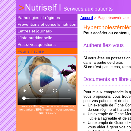
Pathologies et régimes
Accueil
> Page réservée aux
Préventions et conseils nutrition
Hypercholestérolé
Lettres et journaux
Pour accéder au contenu, v
L'info nutritionnelle
Posez vos questions
Authentifiez-vous
Pour s'inscrire
Si vous êtes en possession d
dans la partie de droite.
Si ce n'est pas le cas, rem
Documents en libre
Pour mieux comprendre la qu
vous proposons, vous trouv
pour vos patients et de doc
Un exemple de Fiche Conse
Laurence Plumey, médecin nutritionniste,
de son régime et traitan
fondatrice d’EPM Nutrition, vous présente
NUTRISELF.
Un exemple de Fiche Menus
l’utile à l’agréable et de s
Un exemple de Guide d’E
vous aider à gérer vos co