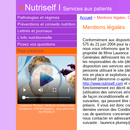
Pathologies et régimes
Accueil
> Mentions légales, CG
Préventions et conseils nutrition
Mentions légales
Lettres et journaux
L'info nutritionnelle
Conformément aux dispositions
Posez vos questions
575 du 21 juin 2004 pour la
nous vous informons que le
Pour s'inscrire
propriété de Mme Laurence
Générales définissent les mo
les responsables du site (
disposition ses services ains
personne utilisant le site 
mis en place et exploitons
Nutriself (dénommé ci-après 
http://www.nutriself.com
et q
fonctionnement est décrit da
(utilisation des services et
de façon inconditionnelle e
suivantes, qui peuvent être
préavis. Il vous est donc co
Laurence Plumey, médecin nutritionniste,
fondatrice d’EPM Nutrition, vous présente
dernière version des Conditi
NUTRISELF.
cas de questions concernan
nous contacter en adressant 
suivante : laurence.plumey@