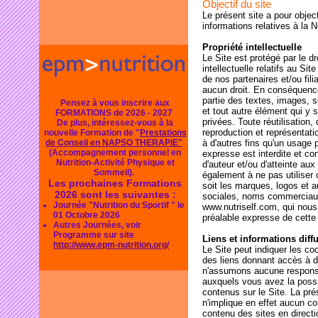
Objectif du site
Le présent site a pour objec
informations relatives à la Nu
Propriété intellectuelle
Le Site est protégé par le dr
intellectuelle relatifs au Sit
de nos partenaires et/ou fili
aucun droit. En conséquenc
partie des textes, images,
Pensez à vous inscrire aux
et tout autre élément qui y 
FORMATIONS de 2026 - 2027
privées. Toute réutilisation,
De plus, intéressez-vous à la
reproduction et représentatio
nouvelle Formation de "
Prestations
de Conseil en NAPSO THERAPIE"
à d'autres fins qu'un usage 
(Accompagnement personnel en
expresse est interdite et con
Nutrition-Activité Physique et
d'auteur et/ou d'atteinte au
Sommeil).
également à ne pas utiliser
Les prochaines Formations
soit les marques, logos et a
2026 sont les suivantes :
sociales, noms commerciaux
Journée "Nutrition du Sportif " le
www.nutriself.com, qui nous 
01 Octobre 2026
préalable expresse de cette 
Autres Journées, voir
Programme sur site
Liens et informations diff
http://www.epm-nutrition.org/
Le Site peut indiquer les co
des liens donnant accès à 
n'assumons aucune responsa
auxquels vous avez la possib
contenus sur le Site. La pré
n'implique en effet aucun co
contenu des sites en directi