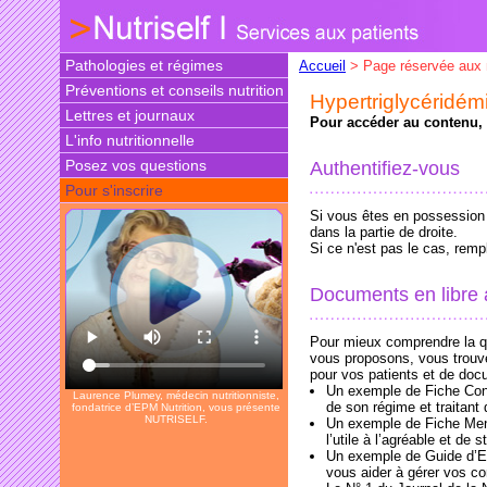
Pathologies et régimes
Accueil
> Page réservée aux
Préventions et conseils nutrition
Hypertriglycéridém
Lettres et journaux
Pour accéder au contenu, v
L'info nutritionnelle
Posez vos questions
Authentifiez-vous
Pour s'inscrire
Si vous êtes en possession d
dans la partie de droite.
Si ce n'est pas le cas, rem
Documents en libre
Pour mieux comprendre la qu
vous proposons, vous trouv
pour vos patients et de doc
Un exemple de Fiche Conse
Laurence Plumey, médecin nutritionniste,
de son régime et traitan
fondatrice d’EPM Nutrition, vous présente
NUTRISELF.
Un exemple de Fiche Menus
l’utile à l’agréable et de s
Un exemple de Guide d’E
vous aider à gérer vos co